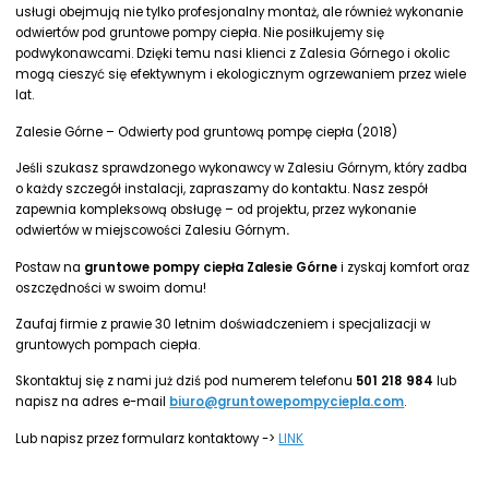
usługi obejmują nie tylko profesjonalny montaż, ale również wykonanie
odwiertów pod gruntowe pompy ciepła. Nie posiłkujemy się
podwykonawcami. Dzięki temu nasi klienci z Zalesia Górnego i okolic
mogą cieszyć się efektywnym i ekologicznym ogrzewaniem przez wiele
lat.
Zalesie Górne – Odwierty pod gruntową pompę ciepła (2018)
Jeśli szukasz sprawdzonego wykonawcy w Zalesiu Górnym, który zadba
o każdy szczegół instalacji, zapraszamy do kontaktu. Nasz zespół
zapewnia kompleksową obsługę – od projektu, przez wykonanie
odwiertów w miejscowości Zalesiu Górnym
.
Postaw na
gruntowe pompy ciepła Zalesie Górne
i zyskaj komfort oraz
oszczędności w swoim domu!
Zaufaj firmie z prawie 30 letnim doświadczeniem i specjalizacji w
gruntowych pompach ciepła.
Skontaktuj się z nami już dziś pod numerem telefonu
501 218 984
lub
napisz na adres e-mail
biuro@gruntowepompyciepla.com
.
Lub napisz przez formularz kontaktowy ->
LINK