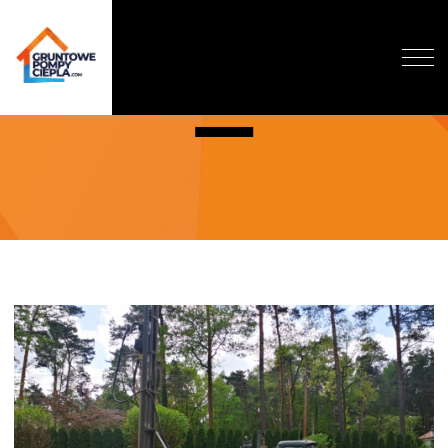
ZALESIE GÓRNE
O NAS
DLACZEGO GRUNTOWA?
DOFINANSOWANIE
REALIZACJE
WYCENA
BLOG
KONTAKT