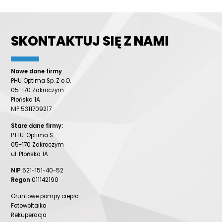
SKONTAKTUJ SIĘ Z NAMI
Nowe dane firmy
PHU Optima Sp. Z o.O.
05-170 Zakroczym
Płońska 1A
NIP 5311709217
Stare dane firmy:
P.H.U. Optima S
05-170 Zakroczym
ul. Płońska 1A
NIP
521-151-40-52
Regon
011142190
Gruntowe pompy ciepła
Fotowoltaika
Rekuperacja