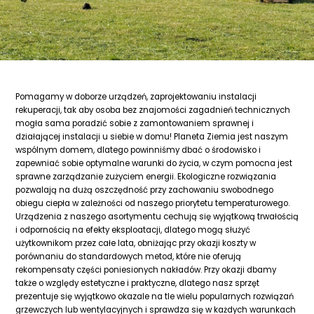
Pomagamy w doborze urządzeń, zaprojektowaniu instalacji
rekuperacji, tak aby osoba bez znajomości zagadnień technicznych
mogła sama poradzić sobie z zamontowaniem sprawnej i
działającej instalacji u siebie w domu! Planeta Ziemia jest naszym
wspólnym domem, dlatego powinniśmy dbać o środowisko i
zapewniać sobie optymalne warunki do życia, w czym pomocna jest
sprawne zarządzanie zużyciem energii. Ekologiczne rozwiązania
pozwalają na dużą oszczędność przy zachowaniu swobodnego
obiegu ciepła w zależności od naszego priorytetu temperaturowego.
Urządzenia z naszego asortymentu cechują się wyjątkową trwałością
i odpornością na efekty eksploatacji, dlatego mogą służyć
użytkownikom przez całe lata, obniżając przy okazji koszty w
porównaniu do standardowych metod, które nie oferują
rekompensaty części poniesionych nakładów. Przy okazji dbamy
także o względy estetyczne i praktyczne, dlatego nasz sprzęt
prezentuje się wyjątkowo okazale na tle wielu popularnych rozwiązań
grzewczych lub wentylacyjnych i sprawdza się w każdych warunkach