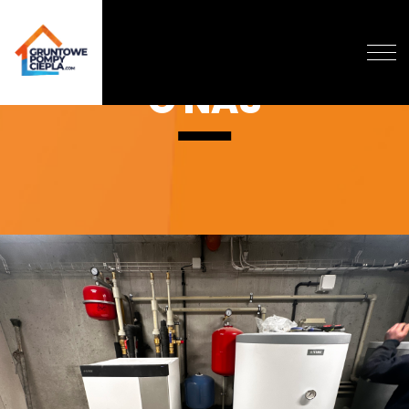
O NAS
O NAS
DLACZEGO GRUNTOWA?
DOFINANSOWANIE
REALIZACJE
WYCENA
BLOG
KONTAKT