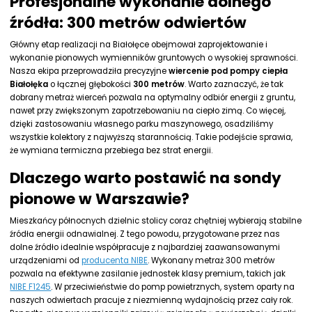
Profesjonalne wykonanie dolnego
źródła: 300 metrów odwiertów
Główny etap realizacji na Białołęce obejmował zaprojektowanie i
wykonanie pionowych wymienników gruntowych o wysokiej sprawności.
Nasza ekipa przeprowadziła precyzyjne
wiercenie pod pompy ciepła
Białołęka
o łącznej głębokości
300 metrów
. Warto zaznaczyć, że tak
dobrany metraż wierceń pozwala na optymalny odbiór energii z gruntu,
nawet przy zwiększonym zapotrzebowaniu na ciepło zimą. Co więcej,
dzięki zastosowaniu własnego parku maszynowego, osadziliśmy
wszystkie kolektory z najwyższą starannością. Takie podejście sprawia,
że wymiana termiczna przebiega bez strat energii.
Dlaczego warto postawić na sondy
pionowe w Warszawie?
Mieszkańcy północnych dzielnic stolicy coraz chętniej wybierają stabilne
źródła energii odnawialnej. Z tego powodu, przygotowane przez nas
dolne źródło idealnie współpracuje z najbardziej zaawansowanymi
urządzeniami od
producenta NIBE
. Wykonany metraż 300 metrów
pozwala na efektywne zasilanie jednostek klasy premium, takich jak
NIBE F1245
. W przeciwieństwie do pomp powietrznych, system oparty na
naszych odwiertach pracuje z niezmienną wydajnością przez cały rok.