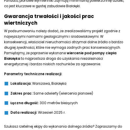
Ponadto, pionowe wymienniki zajmują minimalną powierzchnię działki,
co jest kluczowe w gęstej zabudowie Białołęki.
Gwarancja trwałości i jakości prac
wiertniczych
W podsumowaniu należy dodać, że zrealizowaliśmy projekt zgodnie z
najwyższymi normami geologicznymi i środowiskowymi. W
konsekwencji, właściciel nieruchomości otrzymał dolne źródło o bardzo
długiej żywotności, które nie wymaga żadnych prac konserwacyjnych.
Pamiętajmy, że poprawnie wykonane
wiercenie pod pompy ciepła
Białołęka
to najprostsza droga do uzyskania niezależności
energetycznej i bardzo niskich rachunków za ogrzewanie.
Parametry techniczne realizacji:
Lokalizacja:
Warszawa, Białołęka
Zakres prac:
Same odwierty (wiercenia pionowe)
Łączna długość:
300 metrów bieżących
Data realizacji:
Wrzesień 2025 r.
Szukasz rzetelnej ekipy do wykonania dolnego źródła? Zapraszamy do