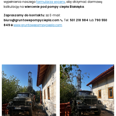
wypełnienia naszego
formularza wyceny
, aby otrzymać darmową
kalkulację na
wiercenie pod pompy ciepła Białołęka
.
Zapraszamy do kontaktu:
📧 E-mail:
biuro@gruntowepompyciepla.com
📞 Tel:
501 218 984
lub
790 550
849
🌐
www.gruntowepompyciepla.com