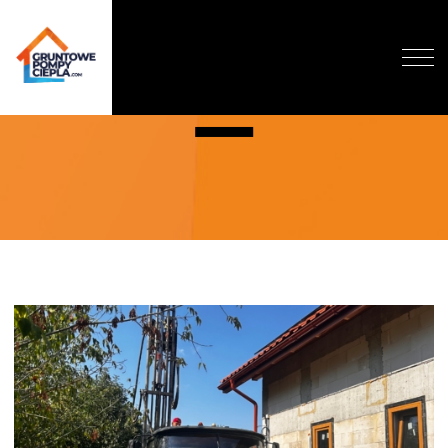
WARSZAWA
O NAS
DLACZEGO GRUNTOWA?
DOFINANSOWANIE
REALIZACJE
WYCENA
BLOG
KONTAKT