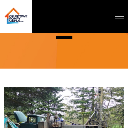
KOLONIA JANÓW
O NAS
DLACZEGO GRUNTOWA?
DOFINANSOWANIE
REALIZACJE
WYCENA
BLOG
KONTAKT