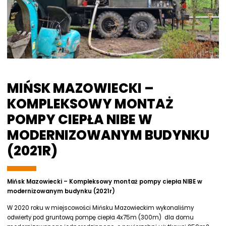
MIŃSK MAZOWIECKI –
KOMPLEKSOWY MONTAŻ
POMPY CIEPŁA NIBE W
MODERNIZOWANYM BUDYNKU
(2021R)
Mińsk Mazowiecki – Kompleksowy montaż pompy ciepła NIBE w
modernizowanym budynku (2021r)
W 2020 roku w miejscowości Mińsku Mazowieckim wykonaliśmy
odwierty pod gruntową pompę ciepła 4x75m (300m) dla domu