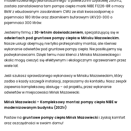
modernizowanego jednorodzinnego o powierzchni użytkowej 250m2,
została zainstalowana tam pompa ciepła marki NIBE F1226-8R o mocy
8kW z wbudowanym zasobnikiem CWU ze stali kwasoodpornej o
pojemności 180 litrów oraz zbiornikiem buforowym UKV20-300 o
pojemności 300 litrów.
Jesteśmy firmą z
30-letnim doświadczeniem
, specjalizującą się w
odwiertach pod gruntowe pompy ciepła w Mińsku Mazowieckim.
Nasze usługi obejmują nie tylko profesjonalny montaż, ale również
wykonanie odwiertów pod gruntowe pompy ciepła. Nie posiłkujemy się
podwykonawcami. Dzięki temu nasi klienci z Mińska Mazowieckiego i
okolic mogą cieszyć się efektywnym i ekologicznym ogrzewaniem przez
wiele lat.
Jeśli szukasz sprawdzonego wykonawcy w Mińsku Mazowieckim, który
zadba o każdy szczegół instalacji, zapraszamy do kontaktu. Nasz zespół
zapewnia kompleksową obsługę – od projektu, przez wykonanie
odwiertów w miejscowości Mińsk Mazowiecki.
Mińsk Mazowiecki – Kompleksowy montaż pompy ciepła NIBE w
modernizowanym budynku (2021r)
Postaw na
gruntowe pompy ciepła Mińsk Mazowiecki
i zyskaj komfort
oraz oszczędności w swoim domu!