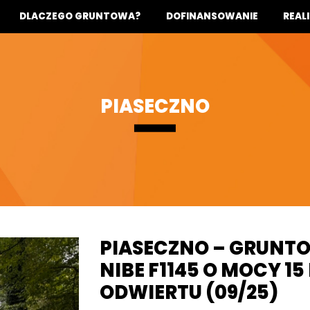
DLACZEGO GRUNTOWA?
DOFINANSOWANIE
REAL
PIASECZNO
PIASECZNO – GRUNTO
NIBE F1145 O MOCY 1
ODWIERTU (09/25)