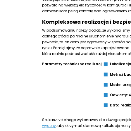
pozwala na większą elastyczność w konfiguracji i
domownikom pełną kontrolę nad ogrzewaniem z
Kompleksowa realizacja i bezp
W podsumowaniu należy dodać, że wykonaliśmy c
dolnego źródła po finalne uruchomienie hydraulic
pewność, że ich dom jest ogrzewany w sposób na
rynku. Pamiętajmy, że poprawnie zaprojektowana
która realnie podnosi wartość każdej nieruchomoś
Parametry techniczne realizacji:
Lokalizacja
Metraż bud
Model urzą
Odwierty:
4
Data realiz
Szukasz rzetelnego wykonawcy dla dużego proj
wyceny
, aby otrzymać darmową kalkulację na sy