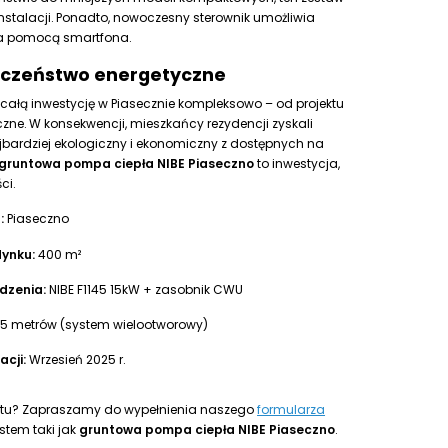
nstalacji. Ponadto, nowoczesny sterownik umożliwia
a pomocą smartfona.
ieczeństwo energetyczne
ałą inwestycję w Piasecznie kompleksowo – od projektu
zne. W konsekwencji, mieszkańcy rezydencji zyskali
jbardziej ekologiczny i ekonomiczny z dostępnych na
gruntowa pompa ciepła NIBE Piaseczno
to inwestycja,
ci.
:
Piaseczno
ynku:
400 m²
dzenia:
NIBE F1145 15kW + zasobnik CWU
5 metrów (system wielootworowy)
acji:
Wrzesień 2025 r.
ektu? Zapraszamy do wypełnienia naszego
formularza
stem taki jak
gruntowa pompa ciepła NIBE Piaseczno
.