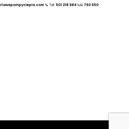
ntowepompyciepla.com
📞 Tel:
501 218 984
lub
790 550