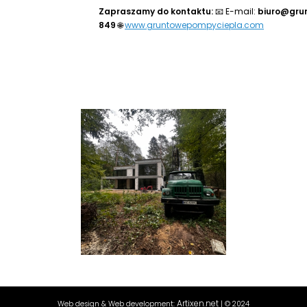
Zapraszamy do kontaktu:
📧 E-mail:
biuro@gru
849
🌐
www.gruntowepompyciepla.com
Artixen.net
Web design & Web development:
| © 2024