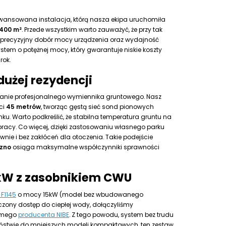
wansowana instalacja, którą nasza ekipa uruchomiła
400 m²
. Przede wszystkim warto zauważyć, że przy tak
 precyzyjny dobór mocy urządzenia oraz wydajność
system o potężnej mocy, który gwarantuje niskie koszty
rok.
dużej rezydencji
anie profesjonalnego wymiennika gruntowego. Nasz
ci
45 metrów
, tworząc gęstą sieć sond pionowych
. Warto podkreślić, że stabilna temperatura gruntu na
pracy. Co więcej, dzięki zastosowaniu własnego parku
ie i bez zakłóceń dla otoczenia. Takie podejście
czno
osiąga maksymalne współczynniki sprawności
5kW z zasobnikiem CWU
 F1145
o mocy 15kW (model bez wbudowanego
zony dostęp do ciepłej wody, dołączyliśmy
amego
producenta NIBE
. Z tego powodu, system bez trudu
wieństwie do mniejszych modeli kompaktowych, ten zestaw