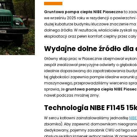
Gruntowa pompa ciepła NIBE Piaseczno
to zaa
we wrześniu 2025 roku w rezydencji o powierzchni
dużej kubaturze budynku kluczowe znaczenie ma
dolnego źródła. W rezultacie, właściciele zyskali 
eksploatacji oraz pełen komfort cieplny przez cały 
Wydajne dolne źródło dla 
Główny etap prac w Piasecznie obejmował wykon
zespół zrealizował precyzyjne odwierty o głębokoś
idealnie dopasowaną do zapotrzebowania budynku
tej głębokości zapewnia pompie idealne warunki 
maszynowego, przeprowadziliśmy wiercenia sprawn
sprawia, że
gruntowa pompa ciepła NIBE Piase
nawet podczas mroźnej zimy.
Technologia NIBE F1145 1
W sercu kotłowni zainstalowaliśmy jednostkę
NIBE
zbiornika). Aby zapewnić domownikom nieogranic
dedykowany, pojemny zasobnik CWU od tego s
obsługuje kilka łazienek jednocześnie. W przeci