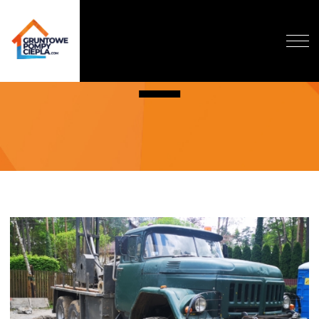
PIASECZNO
O NAS
DLACZEGO GRUNTOWA?
DOFINANSOWANIE
REALIZACJE
WYCENA
BLOG
KONTAKT