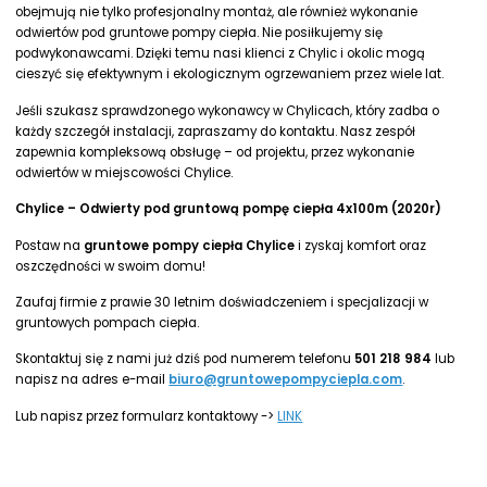
obejmują nie tylko profesjonalny montaż, ale również wykonanie
odwiertów pod gruntowe pompy ciepła. Nie posiłkujemy się
podwykonawcami. Dzięki temu nasi klienci z Chylic i okolic mogą
cieszyć się efektywnym i ekologicznym ogrzewaniem przez wiele lat.
Jeśli szukasz sprawdzonego wykonawcy w Chylicach, który zadba o
każdy szczegół instalacji, zapraszamy do kontaktu. Nasz zespół
zapewnia kompleksową obsługę – od projektu, przez wykonanie
odwiertów w miejscowości Chylice.
Chylice – Odwierty pod gruntową pompę ciepła 4x100m (2020r)
Postaw na
gruntowe pompy ciepła Chylice
i zyskaj komfort oraz
oszczędności w swoim domu!
Zaufaj firmie z prawie 30 letnim doświadczeniem i specjalizacji w
gruntowych pompach ciepła.
Skontaktuj się z nami już dziś pod numerem telefonu
501 218 984
lub
napisz na adres e-mail
biuro@gruntowepompyciepla.com
.
Lub napisz przez formularz kontaktowy ->
LINK